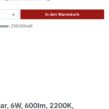
 Anzahl: Gib den gewünschten Wert ein 
In den Warenkorb
mmer:
ZSEG55469
lar, 6W, 600lm, 2200K,