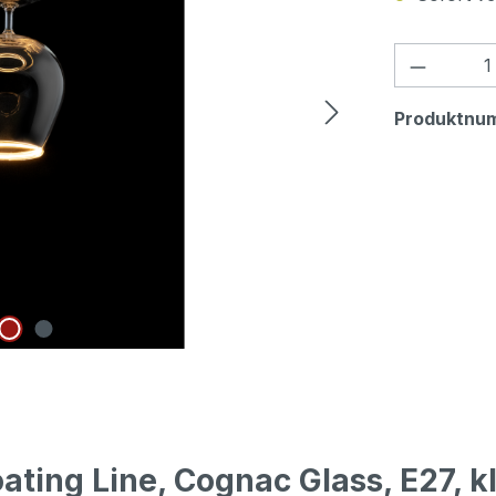
Produkt
Produktnu
ting Line, Cognac Glass, E27, k