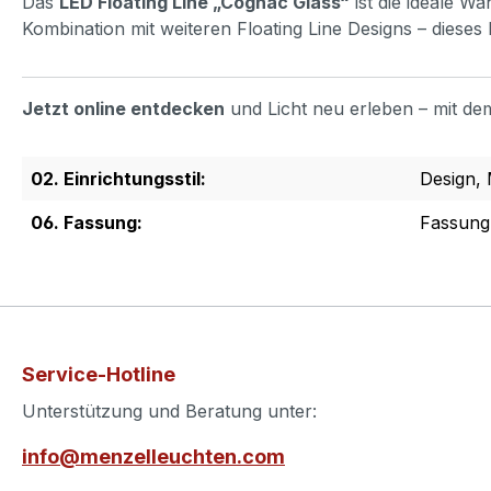
Das
LED Floating Line „Cognac Glass“
ist die ideale W
Kombination mit weiteren Floating Line Designs – dieses L
Jetzt online entdecken
und Licht neu erleben – mit de
02. Einrichtungsstil:
Design,
06. Fassung:
Fassung
Service-Hotline
Unterstützung und Beratung unter:
info@menzelleuchten.com