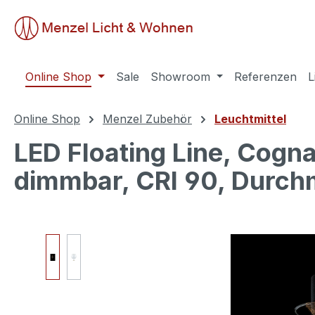
springen
Zur Hauptnavigation springen
Online Shop
Sale
Showroom
Referenzen
L
Online Shop
Menzel Zubehör
Leuchtmittel
LED Floating Line, Cogn
dimmbar, CRI 90, Durc
Bildergalerie überspringen