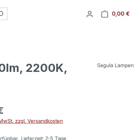
0,00 €
Ware
600lm, 2200K,
Segula Lampen
€
. MwSt. zzgl. Versandkosten
fügbar, Lieferzeit: 2-5 Tage