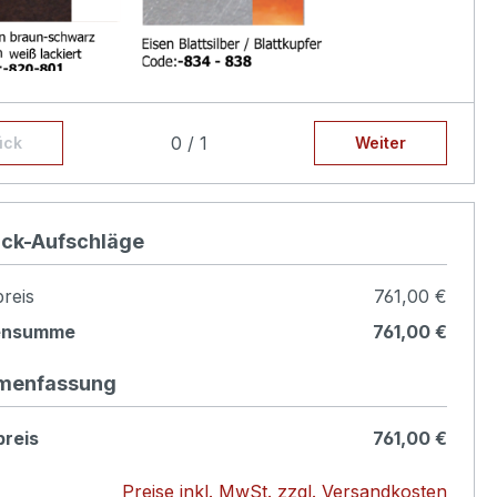
ration:
0 / 1
ück
Weiter
t konfigurieren
ück-Aufschläge
reis
761,00 €
ensumme
761,00 €
menfassung
reis
761,00 €
Preise inkl. MwSt. zzgl. Versandkosten