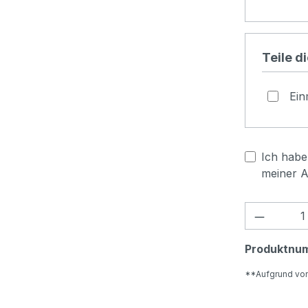
Teile d
Ein
Ich habe 
meiner 
Produkt
Produktnu
**Aufgrund vo