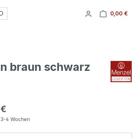
0,00 €
Ware
en braun schwarz
 €
t 3-4 Wochen