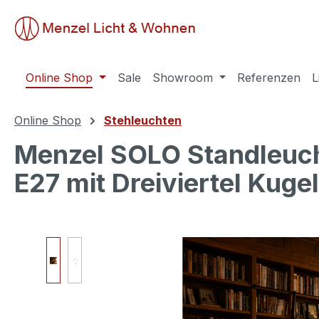
springen
Zur Hauptnavigation springen
Online Shop
Sale
Showroom
Referenzen
L
Online Shop
Stehleuchten
Menzel SOLO Standleuch
E27 mit Dreiviertel Kugel
Bildergalerie überspringen