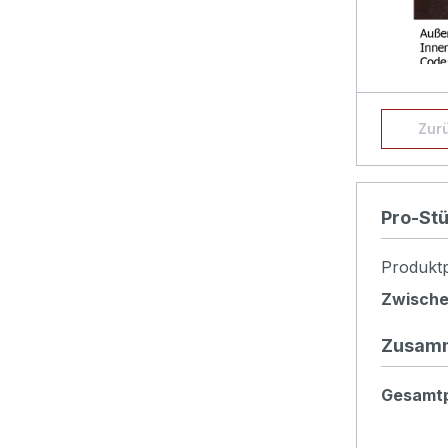
Konfigu
Zur
Produk
Pro-St
Produktp
Zwisch
Zusam
Gesamtp