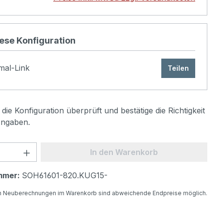
iese Konfiguration
mal-Link
Teilen
die Konfiguration überprüft und bestätige die Richtigkeit
Angaben.
 Anzahl: Gib den gewünschten Wert ein 
In den Warenkorb
mmer:
SOH61601-820.KUG15-
n Neuberechnungen im Warenkorb sind abweichende Endpreise möglich.