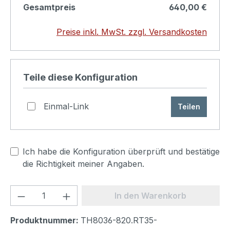
Strichlack Lampenschirm Aufpreis 10,-€.
Gesamtpreis
640,00 €
Preise inkl. MwSt. zzgl. Versandkosten
Produkt konfigurieren
Teile diese Konfiguration
Einmal-Link
Teilen
Ich habe die Konfiguration überprüft und bestätige
die Richtigkeit meiner Angaben.
Produkt Anzahl: Gib den gewünschten We
In den Warenkorb
Produktnummer:
TH8036-820.RT35-