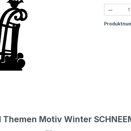
Produkt
Produktnu
el Themen Motiv Winter SCHNE