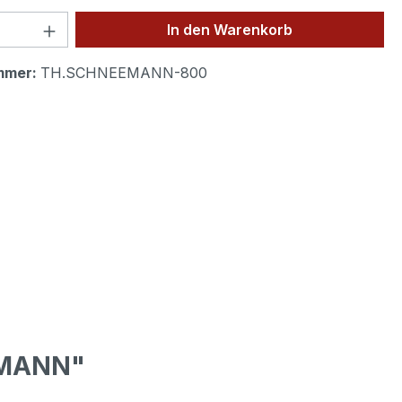
 Anzahl: Gib den gewünschten Wert ein 
In den Warenkorb
mmer:
TH.SCHNEEMANN-800
EMANN"